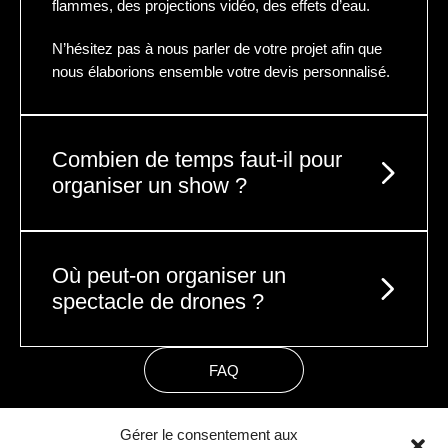
flammes, des projections vidéo, des effets d’eau.
N’hésitez pas à nous parler de votre projet afin que
nous élaborions ensemble votre devis personnalisé.
Combien de temps faut-il pour
organiser un show ?
Nos shows sont sur-mesure et correspondent à
votre image et vos attentes. Nous avons besoin
Où peut-on organiser un
d’environ 5 à 6 semaines pour concevoir et valider
spectacle de drones ?
avec vous l’ensemble de la chorégraphie, des
couleurs et des transitions.
Nos spectacles se jouent uniquement en extérieur.
FAQ
Dans ce laps de temps, nous nous occupons des
Nous étudions tous type de lieux.
demandes administratives pour recevoir
l’autorisation de vol, indispensables pour tous
Les drones sont capables de voler au-dessus de
Gérer le consentement aux
spectacles de drones.
l’eau par exemple.