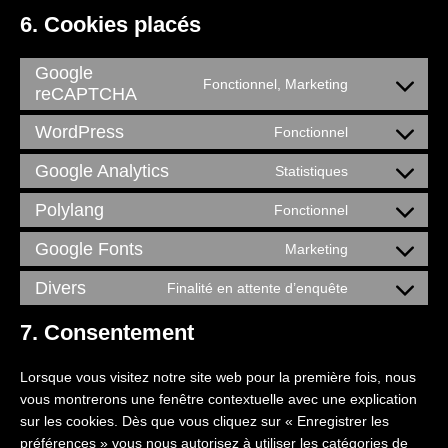
6. Cookies placés
Google
Fonctionnel, Marketing
reCAPTCHA
CONSENT
TO
WordPress
Fonctionnel
SERVICE
CONSENT
GOOGLE-
TO
Google Analytics
Statistiques
CONSENT
RECAPTCH
SERVICE
TO
Polylang
Fonctionnel
WORDPRE
CONSENT
SERVICE
TO
Google Fonts
Marketing
GOOGLE-
CONSENT
SERVICE
ANALYTICS
TO
Divers
Finalité en attente d’enquête
POLYLANG
CONSENT
SERVICE
TO
7. Consentement
GOOGLE-
SERVICE
FONTS
DIVERS
Lorsque vous visitez notre site web pour la première fois, nous
vous montrerons une fenêtre contextuelle avec une explication
sur les cookies. Dès que vous cliquez sur « Enregistrer les
préférences » vous nous autorisez à utiliser les catégories de