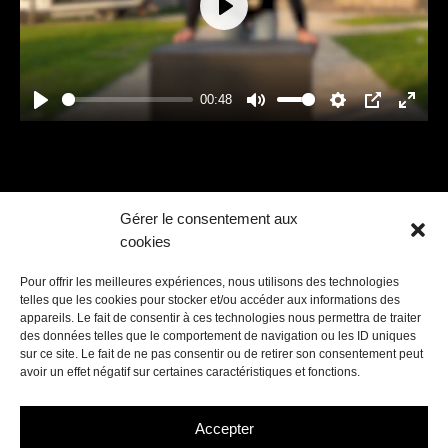
Play
00:48
Play
Mute
Settings
PIP
Enter
fullsc
Gérer le consentement aux
Back to spectacular displays
cookies
Pour offrir les meilleures expériences, nous utilisons des technologies
telles que les cookies pour stocker et/ou accéder aux informations des
appareils. Le fait de consentir à ces technologies nous permettra de traiter
des données telles que le comportement de navigation ou les ID uniques
sur ce site. Le fait de ne pas consentir ou de retirer son consentement peut
avoir un effet négatif sur certaines caractéristiques et fonctions.
Contact us
Accepter
hello@crystal-drones.com